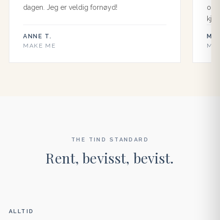
dagen. Jeg er veldig fornøyd!
og 
kjøp
ANNE T.
MAR
MAKE ME
MA
THE TIND STANDARD
Rent, bevisst, bevist.
ALLTID