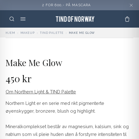
2 FOR 600,- PÅ MASCARA
HJEM
›
MAKEUP
›
TIND PALETTE
›
MAKE ME GLOW
Make Me Glow
450 kr
Om Northern Light & TIND Palette
Northern Light er en serie med rikt pigmenterte
øyenskygger, bronzere, blush og highlight.
Mineralkomplekset består av magnesium, kalsium, sink og
natrium som vil pleie huden uten å forstyrre intensiteten til