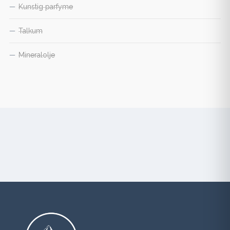
—
Kunstig parfyme
—
Talkum
—
Mineralolje