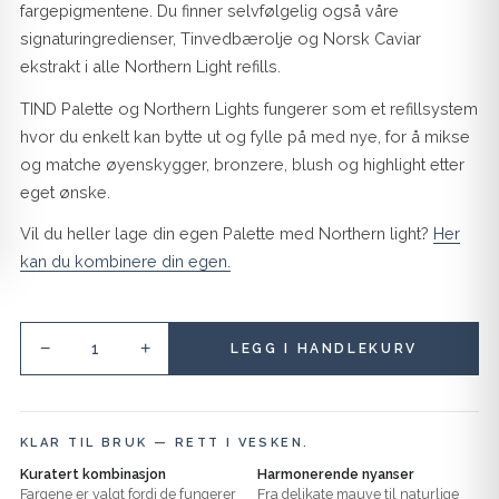
fargepigmentene. Du finner selvfølgelig også våre
signaturingredienser, Tinvedbærolje og Norsk Caviar
ekstrakt i alle Northern Light refills.
TIND Palette og Northern Lights fungerer som et refillsystem
hvor du enkelt kan bytte ut og fylle på med nye, for å mikse
og matche øyenskygger, bronzere, blush og highlight etter
eget ønske.
Vil du heller lage din egen Palette med Northern light?
Her
kan du kombinere din egen.
−
+
LEGG I HANDLEKURV
KLAR TIL BRUK — RETT I VESKEN.
Kuratert kombinasjon
Harmonerende nyanser
Fargene er valgt fordi de fungerer
Fra delikate mauve til naturlige