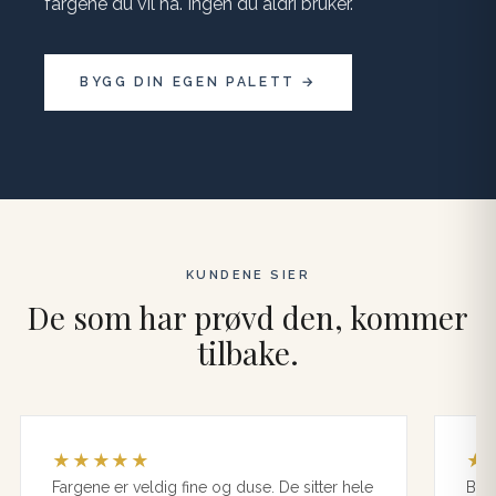
fargene du vil ha. Ingen du aldri bruker.
BYGG DIN EGEN PALETT →
KUNDENE SIER
De som har prøvd den, kommer
tilbake.
★
★
★
★
★
★
Fargene er veldig fine og duse. De sitter hele
Bron