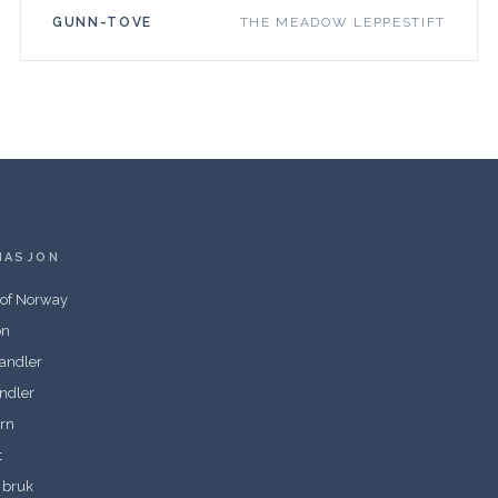
GUNN-TOVE
THE MEADOW LEPPESTIFT
MASJON
 of Norway
on
handler
andler
rn
t
r bruk