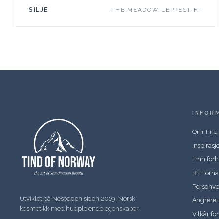
SILJE
THE MEADOW LEPPESTIFT
INFOR
Om Tind
Inspirasj
Finn for
Bli Forh
Personve
Utviklet på Nesodden siden 2019. Norsk
Angreret
kosmetikk med hudpleiende egenskaper.
Vilkår fo