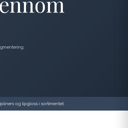
gjennom
igmentering.
ipliners og lipgloss i sortimentet.