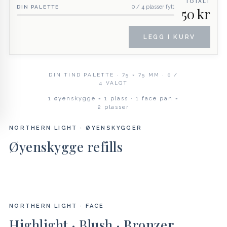
TOTALT
0 / 4 plasser fylt
DIN PALETTE
50 kr
LEGG I KURV
DIN TIND PALETTE · 75 × 75 MM ·
0
/
4 VALGT
1 øyenskygge = 1 plass · 1 face pan =
2 plasser
NORTHERN LIGHT · ØYENSKYGGER
Øyenskygge refills
NORTHERN LIGHT · FACE
Highlight · Blush · Bronzer