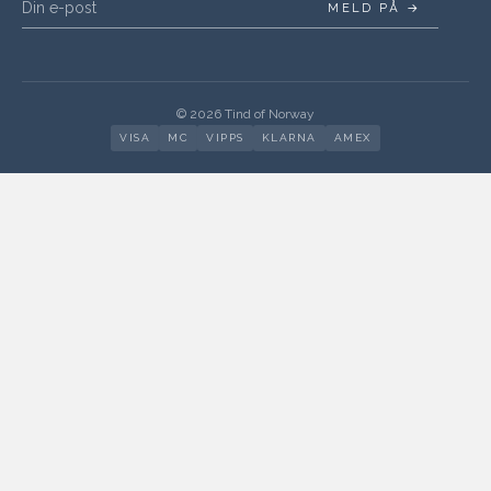
MELD PÅ →
© 2026 Tind of Norway
VISA
MC
VIPPS
KLARNA
AMEX