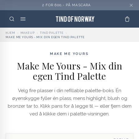
2 FOR 600,- PÅ MASCARA
HJEM
›
MAKEUP
›
TIND PALETTE
›
MAKE ME YOURS - MIX DIN EGEN TIND PALETTE
MAKE ME YOURS
Make Me Yours - Mix din
egen Tind Palette
Velg fire plasser i din refillable palette-boks. Én
øyenskygge fyller én plass, mens highlight, blush og
bronzer tar to. Klikk pans for å legge til — eller fjern dem
ved å klikke dem i palette-visningen.