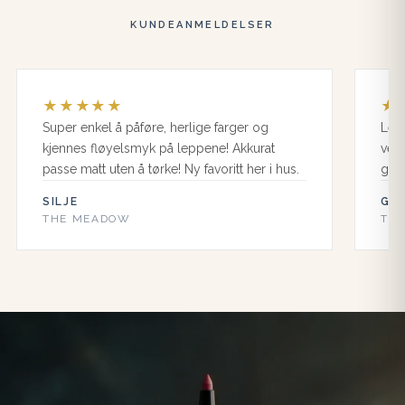
KUNDEANMELDELSER
★
★
★
★
★
★
Super enkel å påføre, herlige farger og
Lepp
kjennes fløyelsmyk på leppene! Akkurat
veld
passe matt uten å tørke! Ny favoritt her i hus.
godt
SILJE
GU
THE MEADOW
TH