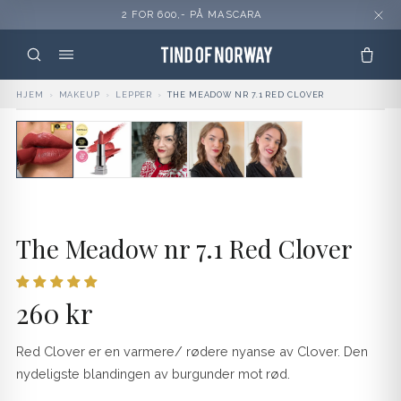
2 FOR 600,- PÅ MASCARA
HJEM
›
MAKEUP
›
LEPPER
›
THE MEADOW NR 7.1 RED CLOVER
The Meadow nr 7.1 Red Clover
260 kr
Red Clover
er en varmere/ rødere nyanse av Clover.
Den
nydeligste blandingen av burgunder mot rød.