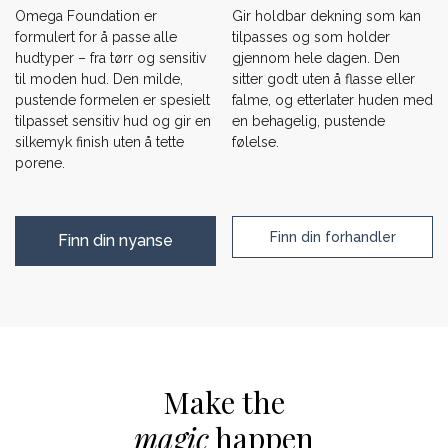
Omega Foundation er
Gir holdbar dekning som kan
formulert for å passe alle
tilpasses og som holder
hudtyper – fra tørr og sensitiv
gjennom hele dagen. Den
til moden hud. Den milde,
sitter godt uten å flasse eller
pustende formelen er spesielt
falme, og etterlater huden med
tilpasset sensitiv hud og gir en
en behagelig, pustende
silkemyk finish uten å tette
følelse.
porene.
Finn din forhandler
Finn din nyanse
Make the
magic
happen