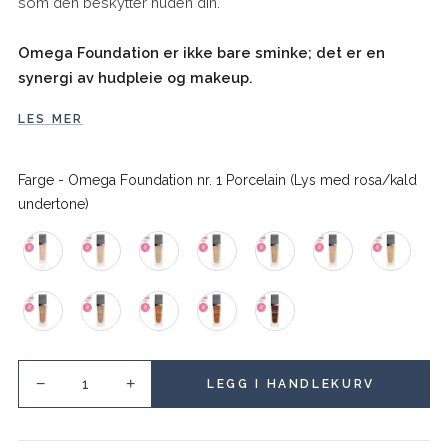
som den beskytter huden din.
Omega Foundation er ikke bare sminke; det er en
synergi av hudpleie og makeup.
LES MER
Farge
-
Omega Foundation nr. 1 Porcelain (Lys med rosa/kald
Farge
undertone)
−
+
LEGG I HANDLEKURV