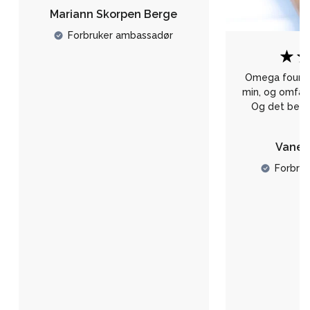
Mariann Skorpen Berge
Forbruker ambassadør
Omega founda
min, og omfavn
Og det beste 
N
Vanes
Forbru