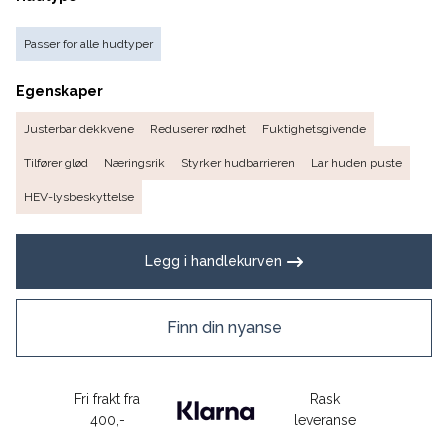
Passer for alle hudtyper
Egenskaper
Justerbar dekkvene
Reduserer rødhet
Fuktighetsgivende
Tilfører glød
Næringsrik
Styrker hudbarrieren
Lar huden puste
HEV-lysbeskyttelse
Legg i handlekurven
Finn din nyanse
Fri frakt fra
Rask
400,-
leveranse